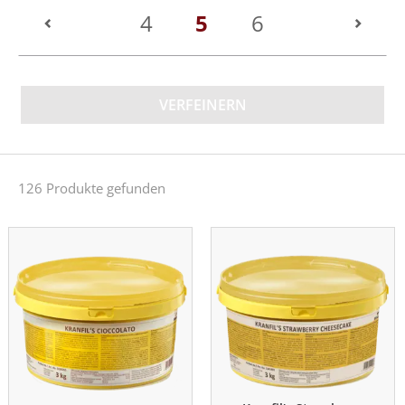
(current)
4
5
6
VERFEINERN
126 Produkte gefunden