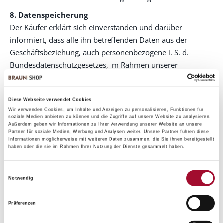
8. Datenspeicherung
Der Käufer erklärt sich einverstanden und darüber
informiert, dass alle ihn betreffenden Daten aus der
Geschäftsbeziehung, auch personenbezogene i. S. d.
Bundesdatenschutzgesetzes, im Rahmen unserer
elektronischen Datenverarbeitung gespeichert und
ausschließlich an beauftragte Dienstleister im Rahmen der
Auftragsbearbeitung weitergegeben werden.
Diese Webseite verwendet Cookies
Wir verwenden Cookies, um Inhalte und Anzeigen zu personalisieren, Funktionen für
soziale Medien anbieten zu können und die Zugriffe auf unsere Website zu analysieren.
9. Erfüllungsort, Gerichtsstand, Teilunwirksamkeit
Außerdem geben wir Informationen zu Ihrer Verwendung unserer Website an unsere
Erfüllungsort für unsere Leistungen ist Hannover, für
Partner für soziale Medien, Werbung und Analysen weiter. Unsere Partner führen diese
Informationen möglicherweise mit weiteren Daten zusammen, die Sie ihnen bereitgestellt
Zahlungen Hannover. Gerichtsstand ist Hannover. Für
haben oder die sie im Rahmen Ihrer Nutzung der Dienste gesammelt haben.
diese Bedingungen und die gesamten Rechtsbeziehungen
gilt das Recht der Bundesrepublik Deutschland.
Einwilligungsauswahl
Notwendig
Gemäß Branntwein-VO dürfen Aromen nicht zu
Trinkzwecken oder zur Herstellung alkoholischer Getränke
Präferenzen
verwendet werden. Eine zweckwidrige Verwendung führt
zu straf- und steuerrechtlichen Folgen.