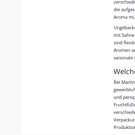
verschiede
die aufges
Aroma müs
Ungebacke
mit Sahne
sind flex
Aromen an
saisonale 
Welch
Bei Martin
gewerblic
und persi
Fruchtfüll
verschied
Verpackung
Produktio