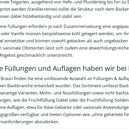
nste Teigarten, ausgehend von Hefe- und Plunderteig bis hin zu 
pritzt werden (Vanillecremes) sollte die Struktur nach dem Backe
sen dabei hitzebeständig und stabil sein.
ne Füllungen erfordern je nach Zusammensetzung eine angepas
 oder Vanille müssen beispielsweise kühl gelagert werden, um ih
ibel einsetzbar und können sowohl gebacken als auch ungebacken
 saisonale Obstsorten lässt sich zudem eine abwechslungsreiche 
Angebot geschmacklich unterstreicht.
e Füllungen und Auflagen haben wir bei
 Braun finden Sie eine umfassende Auswahl an Füllungen & Auflag
hen Backbranche entwickelt wurden. Das Sortiment umfasst Backfü
panartige Varianten, Mohn- und Nussfüllungen sowie nicht backst
ungen, wie die Fruchtfüllung Dattel oder die Fruchtfüllung Gold
ene Auflagen, etwa für Käse-Gebäcke oder saisonale Anwendungen
sgrößen verfügbar und bieten Optionen wie „ohne gehärtete Fette
nsanforderungen abzudecken.