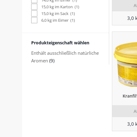
14,0 kg im Eimer
(1)
A
15,0 kg im Karton
(1)
15,0 kg im Sack
(1)
3,0 
6,0 kg im Eimer
(1)
Produkteigenschaft wählen
Enthält ausschließlich natürliche
Aromen
(9)
Kranfi
A
3,0 