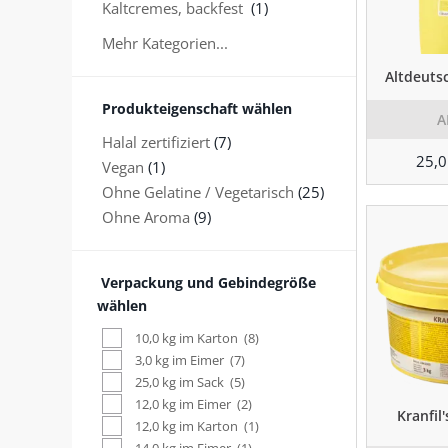
Kaltcremes, backfest
(1)
Mehr Kategorien...
Altdeuts
Produkteigenschaft wählen
A
Halal zertifiziert
(7)
25,0
Vegan
(1)
Ohne Gelatine / Vegetarisch
(25)
Ohne Aroma
(9)
Verpackung und Gebindegröße
wählen
10,0 kg im Karton
(8)
3,0 kg im Eimer
(7)
25,0 kg im Sack
(5)
12,0 kg im Eimer
(2)
Kranfil
12,0 kg im Karton
(1)