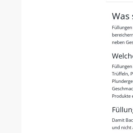
Was 
Füllungen
bereicher
neben Ges
Welch
Füllungen
Trüffeln, 
Plunderge
Geschmack
Produkte 
Füllu
Damit Back
und nicht