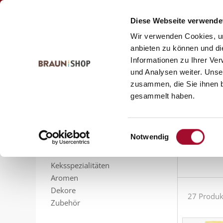
Zum
Zum
Kontakt
Inhalt
Navigationsmenü
Diese Webseite verwende
springen
springen
Wir verwenden Cookies, um
anbieten zu können und di
Informationen zu Ihrer Ve
Startseite
alle Produkte
Bäckerei
Füllungen & Aufla
und Analysen weiter. Unse
Fül
zusammen, die Sie ihnen b
PRODUKTSORTIMENT
gesammelt haben.
Feinbackmittel
Mit Füllu
Füllungen
Mohn, Nus
Sahnestandmittel
Einwilligungsauswahl
Notwendig
Gelier- und Bindemittel
Glasuren
Sortieren n
Keksspezialitäten
Aromen
Dekore
27 Produk
Zubehör