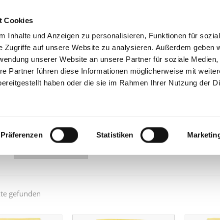
t Cookies
 Inhalte und Anzeigen zu personalisieren, Funktionen für sozia
GRUPPE
PRODU
e Zugriffe auf unsere Website zu analysieren. Außerdem geben w
rwendung unserer Website an unsere Partner für soziale Medien
gen
re Partner führen diese Informationen möglicherweise mit weite
lungen & Auflagen
ereitgestellt haben oder die sie im Rahmen Ihrer Nutzung der D
ngen können Sie Backwaren und Bäckereiprodukte mit unterschied
s oder Goldener Apfel bereichern.
Präferenzen
Statistiken
Marketin
ach:
te gefunden