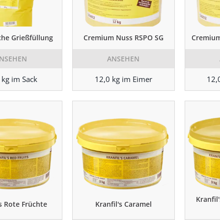
che Grießfüllung
Cremium Nuss RSPO SG
Cremium
NSEHEN
ANSEHEN
 kg im Sack
12,0 kg im Eimer
12,
Kranfil
's Rote Früchte
Kranfil's Caramel