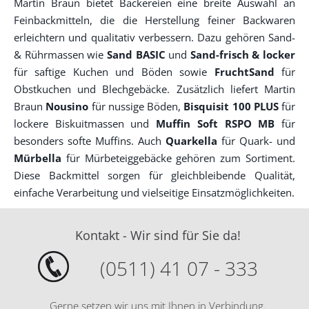
Martin Braun bietet Bäckereien eine breite Auswahl an
Feinbackmitteln, die die Herstellung feiner Backwaren
erleichtern und qualitativ verbessern. Dazu gehören Sand-
& Rührmassen wie
Sand BASIC
und
Sand-frisch & locker
für saftige Kuchen und Böden sowie
FruchtSand
für
Obstkuchen und Blechgebäcke. Zusätzlich liefert Martin
Braun
Nousino
für nussige Böden,
Bisquisit 100 PLUS
für
lockere Biskuitmassen und
Muffin Soft RSPO MB
für
besonders softe Muffins. Auch
Quarkella
für Quark- und
Mürbella
für Mürbeteiggebäcke gehören zum Sortiment.
Diese Backmittel sorgen für gleichbleibende Qualität,
einfache Verarbeitung und vielseitige Einsatzmöglichkeiten.
Kontakt - Wir sind für Sie da!
(0511) 41 07 - 333
Gerne setzen wir uns mit Ihnen in Verbindung.