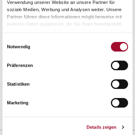
Verwendung unserer Website an unsere Partner für
10,0 kg im Eimer
3,0 kg im Karton
soziale Medien, Werbung und Analysen weiter. Unsere
Partner führen diese Informationen möglicherweise mit
weiteren Daten zusammen, die Sie ihnen bereitgestellt
haben oder die sie im Rahmen Ihrer Nutzung der Dienste
gesammelt haben.
Einwilligungsauswahl
Notwendig
Präferenzen
Rührmasse vegan
Tarte au Chocolat
Statistiken
ANSEHEN
ANSEHEN
Marketing
15,0 kg im Sack
10,0 kg im Karton
Details zeigen