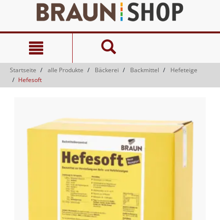
Zum
Zum
Inhalt
Navigationsmenü
springen
springen
Startseite
alle Produkte
Bäckerei
Backmittel
Hefeteige
Hefesoft