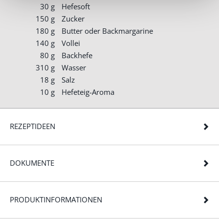
30 g
Hefesoft
150 g
Zucker
180 g
Butter oder Backmargarine
140 g
Vollei
80 g
Backhefe
310 g
Wasser
18 g
Salz
10 g
Hefeteig-Aroma
REZEPTIDEEN
DOKUMENTE
PRODUKTINFORMATIONEN