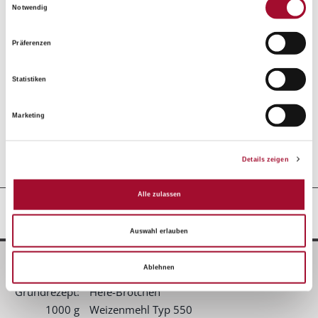
Notwendig
Präferenzen
Statistiken
Butter-Hefeteig
Hefemürb
Marketing
25,0 kg im Sack
25,0 kg im Sack
Details zeigen
Alle zulassen
GRUNDANWENDUNG
Auswahl erlauben
Zutaten
Ablehnen
Grundrezept:
Hefe-Brötchen
1000 g
Weizenmehl Typ 550