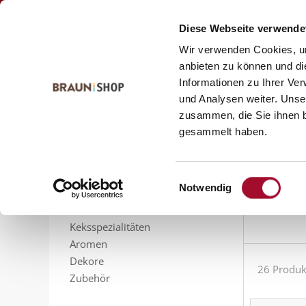
Zum
Zum
Kontakt
Inhalt
Navigationsmenü
Diese Webseite verwende
springen
springen
Wir verwenden Cookies, um
anbieten zu können und di
Informationen zu Ihrer Ve
Startseite
alle Produkte
Bäckerei
Backmittel
und Analysen weiter. Unse
Back
zusammen, die Sie ihnen b
PRODUKTSORTIMENT
gesammelt haben.
Feinbackmittel
Feinbackmi
Füllungen
ermögliche
Sahnestandmittel
Einwilligungsauswahl
Notwendig
Gelier- und Bindemittel
Glasuren
Sortieren n
Keksspezialitäten
Aromen
Dekore
26 Produk
Zubehör