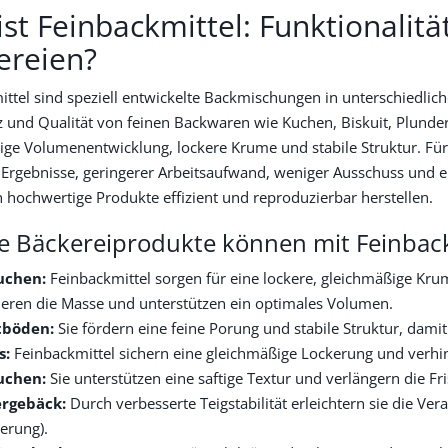
st Feinbackmittel: Funktionalitä
ereien?
ttel sind speziell entwickelte Backmischungen in unterschiedlich
 und Qualität von feinen Backwaren wie Kuchen, Biskuit, Plunder
ge Volumenentwicklung, lockere Krume und stabile Struktur. Für 
Ergebnisse, geringerer Arbeitsaufwand, weniger Ausschuss und ei
h hochwertige Produkte effizient und reproduzierbar herstellen.
 Bäckereiprodukte können mit Feinback
uchen:
Feinbackmittel sorgen für eine lockere, gleichmäßige Krum
sieren die Masse und unterstützen ein optimales Volumen.
tböden:
Sie fördern eine feine Porung und stabile Struktur, damit 
s:
Feinbackmittel sichern eine gleichmäßige Lockerung und ver
uchen:
Sie unterstützen eine saftige Textur und verlängern die Fr
rgebäck:
Durch verbesserte Teigstabilität erleichtern sie die Ve
erung).