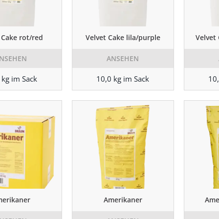
 Cake rot/red
Velvet Cake lila/purple
Velvet
NSEHEN
ANSEHEN
 kg im Sack
10,0 kg im Sack
10,
erikaner
Amerikaner
Ame