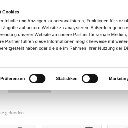
t Cookies
 Inhalte und Anzeigen zu personalisieren, Funktionen für sozia
GRUPPE
PRODU
e Zugriffe auf unsere Website zu analysieren. Außerdem geben w
rwendung unserer Website an unsere Partner für soziale Medien
re Partner führen diese Informationen möglicherweise mit weite
mittel
ereitgestellt haben oder die sie im Rahmen Ihrer Nutzung der D
ttel sind spezielle Backzusätze, die Volumen, Struktur und Fris
n Bäckereien eine effiziente, sichere Verarbeitung und sorgen fü
Präferenzen
Statistiken
Marketin
ach:
te gefunden