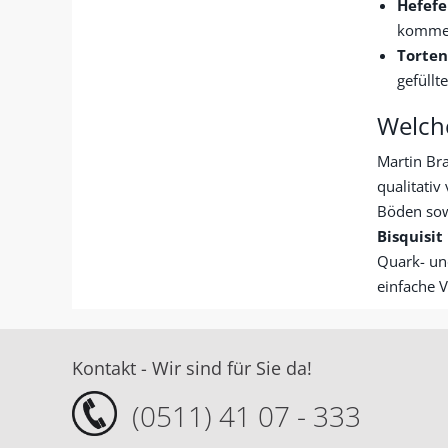
Hefefe
komme
Torte
gefüllt
Welch
Martin Bra
qualitati
Böden so
Bisquisit
Quark- u
einfache V
Kontakt - Wir sind für Sie da!
(0511) 41 07 - 333