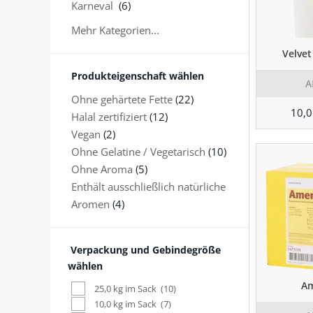
Karneval
(6)
Mehr Kategorien...
Velvet
Produkteigenschaft wählen
A
Ohne gehärtete Fette
(22)
10,0
Halal zertifiziert
(12)
Vegan
(2)
Ohne Gelatine / Vegetarisch
(10)
Ohne Aroma
(5)
Enthält ausschließlich natürliche
Aromen
(4)
Verpackung und Gebindegröße
wählen
Am
25,0 kg im Sack
(10)
10,0 kg im Sack
(7)