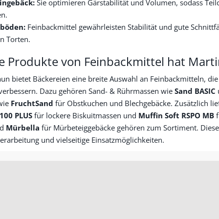
ingebäck:
Sie optimieren Gärstabilität und Volumen, sodass Te
n.
nböden:
Feinbackmittel gewährleisten Stabilität und gute Schnittf
en Torten.
e Produkte von Feinbackmittel hat Mart
un bietet Bäckereien eine breite Auswahl an Feinbackmitteln, die
v verbessern. Dazu gehören Sand- & Rührmassen wie
Sand BASIC
wie
FruchtSand
für Obstkuchen und Blechgebäcke. Zusätzlich lie
 100 PLUS
für lockere Biskuitmassen und
Muffin Soft RSPO MB
f
nd
Mürbella
für Mürbeteiggebäcke gehören zum Sortiment. Diese B
erarbeitung und vielseitige Einsatzmöglichkeiten.