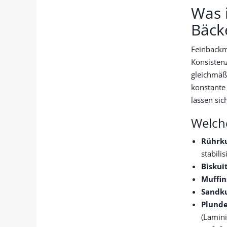
Was i
Bäck
Feinbackmi
Konsistenz
gleichmäßi
konstante 
lassen sic
Welche
Rührk
stabili
Biskui
Muffin
Sandk
Plunde
(Lamini