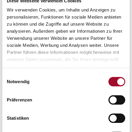
Diese Webseite verwendet Cookies
Wir verwenden Cookies, um Inhalte und Anzeigen zu
personalisieren, Funktionen für soziale Medien anbieten
10,0 kg im Karton
25,0 kg im Sack
zu können und die Zugriffe auf unsere Website zu
analysieren. Außerdem geben wir Informationen zu Ihrer
Verwendung unserer Website an unsere Partner für
soziale Medien, Werbung und Analysen weiter. Unsere
Partner führen diese Informationen möglicherweise mit
weiteren Daten zusammen, die Sie ihnen bereitgestellt
Das könnte Sie auch interessieren:
haben oder die sie im Rahmen Ihrer Nutzung der Dienste
gesammelt haben.
Einwilligungsauswahl
Notwendig
Präferenzen
Amerikaner-Glasur RSPO SG
Amerikaner BASIC
Statistiken
12,0 kg im Eimer
25,0 kg im Sack