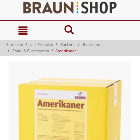
Zum
Zum
Inhalt
Navigationsmenü
springen
springen
Startseite
alle Produkte
Bäckerei
Backmittel
Sand- & Rührmassen
Amerikaner