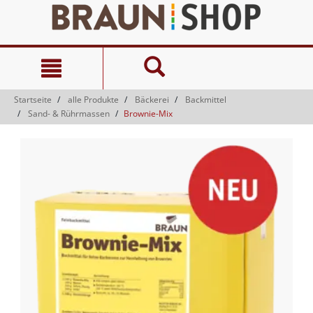
Zum
Zum
Inhalt
Navigationsmenü
springen
springen
Startseite
alle Produkte
Bäckerei
Backmittel
Sand- & Rührmassen
Brownie-Mix