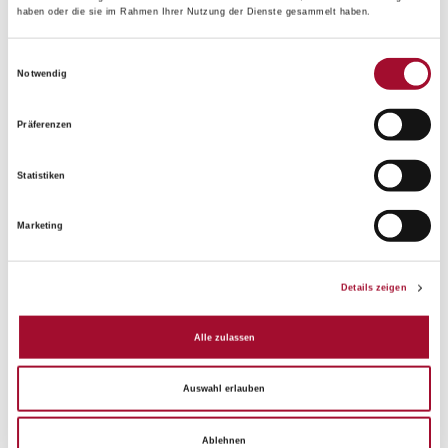
haben oder die sie im Rahmen Ihrer Nutzung der Dienste gesammelt haben.
Einwilligungsauswahl
Notwendig
Kaltcreme vegan
Kokoskrone
Präferenzen
ANSEHEN
ANSEHEN
Statistiken
12,0 kg im Karton
10,0 kg im Karton
Marketing
Details zeigen
Alle zulassen
Auswahl erlauben
Ablehnen