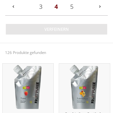
(current)
3
4
5
VERFEINERN
126 Produkte gefunden