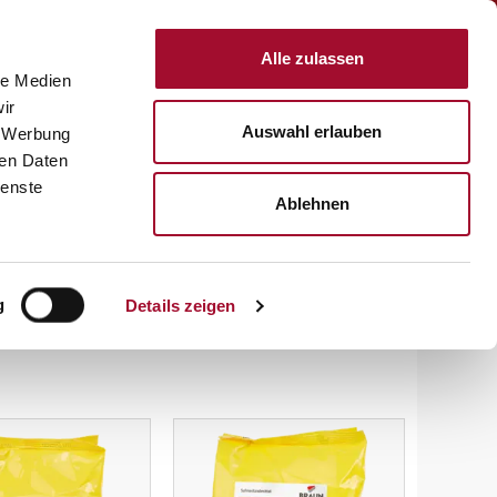
Anmelden
Alle zulassen
le Medien
KTE
REZEPTE
SERVICE
ÜBER UNS
KARRIERE
ir
Auswahl erlauben
, Werbung
ren Daten
ienste
Ablehnen
(current)
1
2
g
Details zeigen