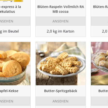
-express à la
Blüten-Raspeln Vollmilch RA
Blüten-R
ekulatius
MB cocoa
NSEHEN
ANSEHEN
kg im Beutel
2,0 kg im Karton
2,0
apfel-Kekse
Butter-Spritzgebäck
Butte
NSEHEN
ANSEHEN