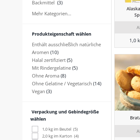
Backmittel
(3)
Alaska
Mehr Kategorien...
Sp
A
Produkteigenschaft wählen
1,0 
Enthält ausschließlich natürliche
Aromen
(10)
Halal zertifiziert
(5)
Mit Rindergelatine
(5)
Ohne Aroma
(8)
Ohne Gelatine / Vegetarisch
(14)
Vegan
(3)
Verpackung und Gebindegröße
Brat
wählen
1,0 kg im Beutel
(5)
A
2,0 kg im Karton
(4)