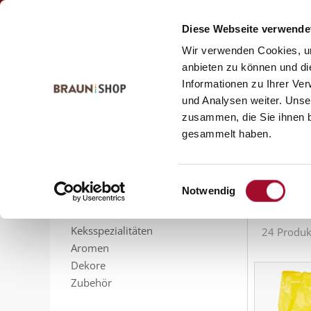
Zum
Zum
Kontakt
Inhalt
Navigationsmenü
Diese Webseite verwende
springen
springen
Wir verwenden Cookies, um
anbieten zu können und di
Informationen zu Ihrer Ve
Startseite
alle Produkte
und Analysen weiter. Unse
alle
zusammen, die Sie ihnen b
PRODUKTSORTIMENT
gesammelt haben.
Feinbackmittel
Füllungen
Sortieren n
Sahnestandmittel
Einwilligungsauswahl
Notwendig
Gelier- und Bindemittel
Glasuren
Keksspezialitäten
24 Produk
Aromen
Dekore
Zubehör