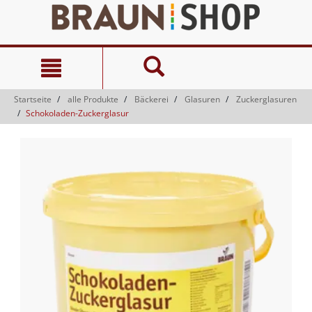
Zum
Zum
Inhalt
Navigationsmenü
springen
springen
Startseite
alle Produkte
Bäckerei
Glasuren
Zuckerglasuren
Schokoladen-Zuckerglasur