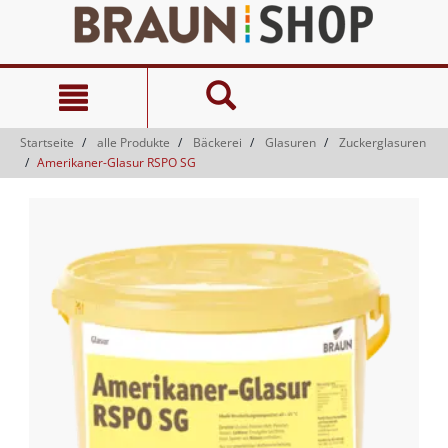
Zum
Zum
Inhalt
Navigationsmenü
springen
springen
Startseite
alle Produkte
Bäckerei
Glasuren
Zuckerglasuren
Amerikaner-Glasur RSPO SG