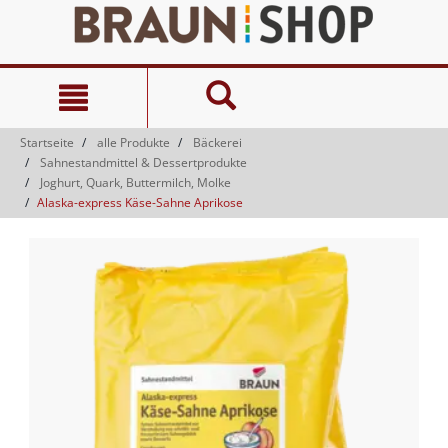
Zum
Zum
Inhalt
Navigationsmenü
springen
springen
Startseite
alle Produkte
Bäckerei
Sahnestandmittel & Dessertprodukte
Joghurt, Quark, Buttermilch, Molke
Alaska-express Käse-Sahne Aprikose