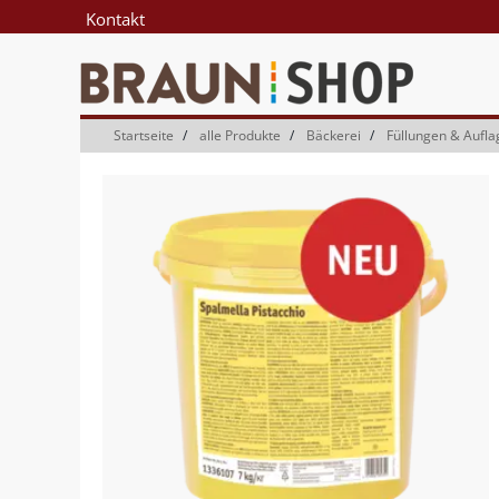
Zum
Zum
Kontakt
Inhalt
Navigationsmenü
springen
springen
Startseite
alle Produkte
Bäckerei
Füllungen & Aufl