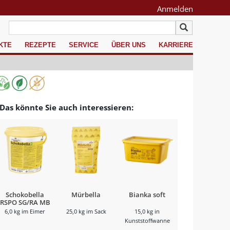
Anmelden
KTE
REZEPTE
SERVICE
ÜBER UNS
KARRIERE
Das könnte Sie auch interessieren:
Schokobella
Mürbella
Bianka soft
RSPO SG/RA MB
cocoa
6,0 kg im Eimer
25,0 kg im Sack
15,0 kg in
Kunststoffwanne