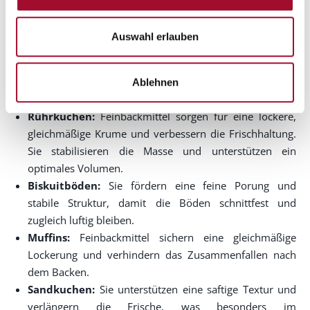
Arbeitsaufwand, weniger Ausschuss und eine zuverlässige
Basis für kreative Rezepturen. So lassen sich hochwertige
Auswahl erlauben
Produkte effizient und reproduzierbar herstellen.
Welche Bäckereiprodukte können
Ablehnen
mit Feinbackmittel gefertigt werden?
Rührkuchen:
Feinbackmittel sorgen für eine lockere,
gleichmäßige Krume und verbessern die Frischhaltung.
Sie stabilisieren die Masse und unterstützen ein
optimales Volumen.
Biskuitböden:
Sie fördern eine feine Porung und
stabile Struktur, damit die Böden schnittfest und
zugleich luftig bleiben.
Muffins:
Feinbackmittel sichern eine gleichmäßige
Lockerung und verhindern das Zusammenfallen nach
dem Backen.
Sandkuchen:
Sie unterstützen eine saftige Textur und
verlängern die Frische, was besonders im