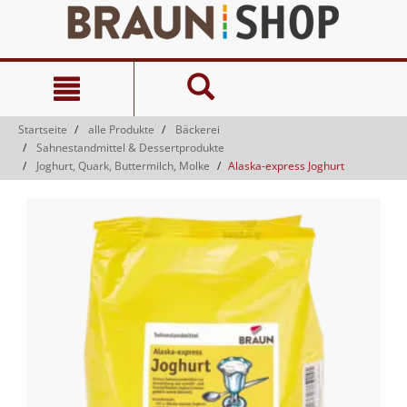
Zum
Zum
Inhalt
Navigationsmenü
springen
springen
Startseite
alle Produkte
Bäckerei
Sahnestandmittel & Dessertprodukte
Joghurt, Quark, Buttermilch, Molke
Alaska-express Joghurt