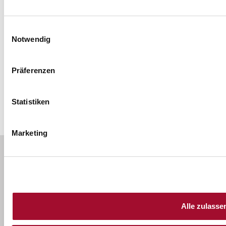
Einwilligungsauswahl
Notwendig
Präferenzen
Statistiken
*Ausschließlich bezogen auf den Porridge-Mix
Marketing
Kontakt - Wir sind für Sie da!
(0511) 41 07 - 333
Gerne setzen wir uns mit Ihnen in Verbindung.
Alle zulasse