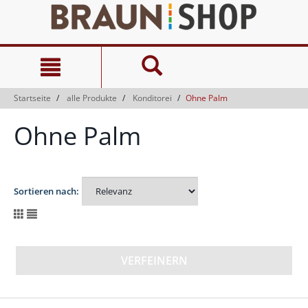
Zum
Zum
Inhalt
Navigationsmenü
springen
springen
Startseite
alle Produkte
Konditorei
Ohne Palm
Ohne Palm
Sortieren nach:
VERFEINERN