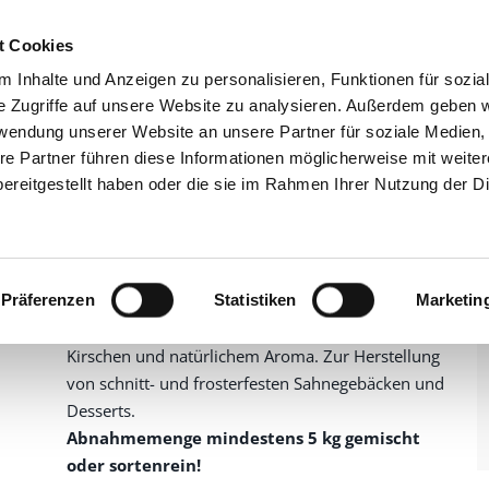
t Cookies
 Inhalte und Anzeigen zu personalisieren, Funktionen für sozia
GRUPPE
PRODU
e Zugriffe auf unsere Website zu analysieren. Außerdem geben w
rwendung unserer Website an unsere Partner für soziale Medien
 & Dessertprodukte
Joghurt, Quark, Buttermilch, Molke
Alaska-express Jog
re Partner führen diese Informationen möglicherweise mit weite
Alaska-express Joghurt-
ereitgestellt haben oder die sie im Rahmen Ihrer Nutzung der D
Kirsch
1419501
Artikelnummer
1,0 kg im Beutel
Präferenzen
Statistiken
Marketin
Mit Magermilchjoghurtpulver, getrockneten
Kirschen und natürlichem Aroma. Zur Herstellung
von schnitt- und frosterfesten Sahnegebäcken und
Desserts.
Abnahmemenge mindestens 5 kg gemischt
oder sortenrein!