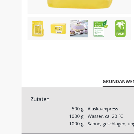
CURRENT
GRUNDANWE
TAB:
Zutaten
500 g
Alaska-express
1000 g
Wasser, ca. 20 °C
1000 g
Sahne, geschlagen, un