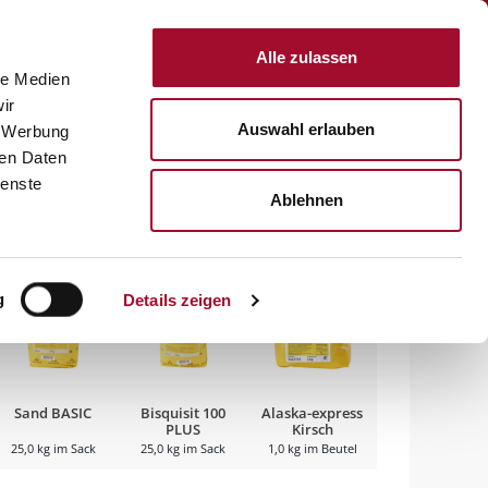
Anmelden
Alle zulassen
le Medien
KTE
REZEPTE
SERVICE
ÜBER UNS
KARRIERE
ir
Auswahl erlauben
, Werbung
hurt-Kirsch
ren Daten
ienste
Ablehnen
Das könnte Sie auch interessieren:
g
Details zeigen
Sand BASIC
Bisquisit 100
Alaska-express
PLUS
Kirsch
25,0 kg im Sack
25,0 kg im Sack
1,0 kg im Beutel