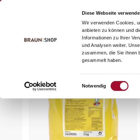
Zum
Zum
Kontakt
Inhalt
Navigationsmenü
Diese Webseite verwende
springen
springen
Wir verwenden Cookies, um
anbieten zu können und di
Informationen zu Ihrer Ve
Startseite
alle Produkte
Bäckerei
Sahnestandmittel
und Analysen weiter. Unse
zusammen, die Sie ihnen b
gesammelt haben.
Einwilligungsauswahl
Notwendig