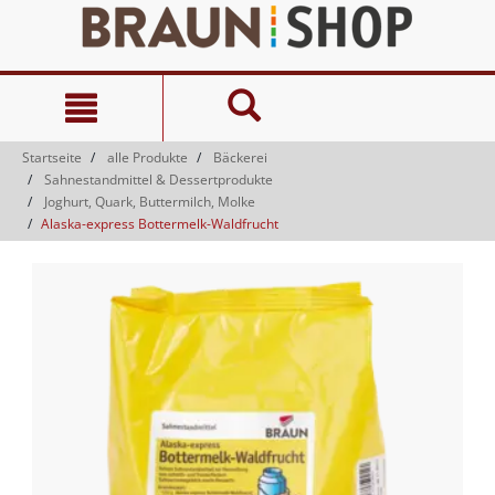
Zum
Zum
Inhalt
Navigationsmenü
springen
springen
Startseite
alle Produkte
Bäckerei
Sahnestandmittel & Dessertprodukte
Joghurt, Quark, Buttermilch, Molke
Alaska-express Bottermelk-Waldfrucht