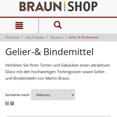
Zum
Zum
Inhalt
Navigationsmenü
springen
springen
Startseite
alle Produkte
Bäckerei
Gelier-& Bindemittel
Gelier-& Bindemittel
Verleihen Sie Ihren Torten und Gebäcken einen attraktiven
Glanz mit den hochwertigen Tortengüssen sowie Gelier-
und Bindemitteln von Martin Braun.
Sortieren nach: