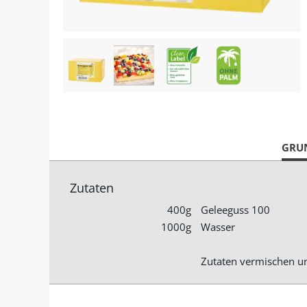
CUR
GRU
TAB:
Zutaten
400g
Geleeguss 100
1000g
Wasser
Zutaten vermischen un