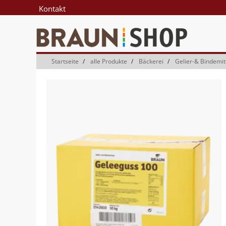
Zum
Zum
Kontakt
Inhalt
Navigationsmenü
springen
springen
Startseite
alle Produkte
Bäckerei
Gelier-& Bindemit