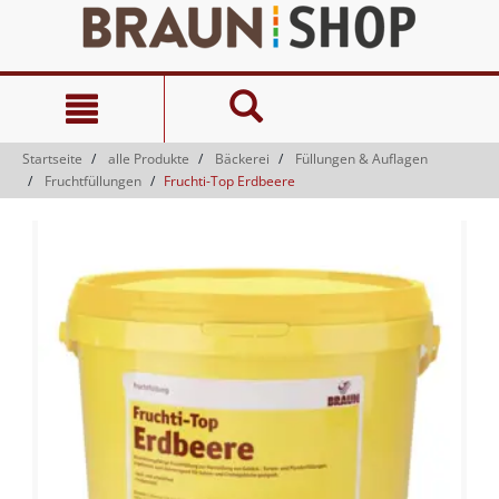
Zum
Zum
Inhalt
Navigationsmenü
springen
springen
Startseite
alle Produkte
Bäckerei
Füllungen & Auflagen
Fruchtfüllungen
Fruchti-Top Erdbeere