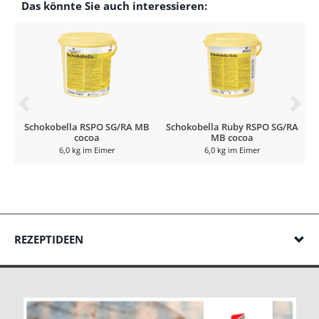
Das könnte Sie auch interessieren:
Schokobella RSPO SG/RA MB
Schokobella Ruby RSPO SG/RA
S
cocoa
MB cocoa
6,0 kg im Eimer
6,0 kg im Eimer
REZEPTIDEEN