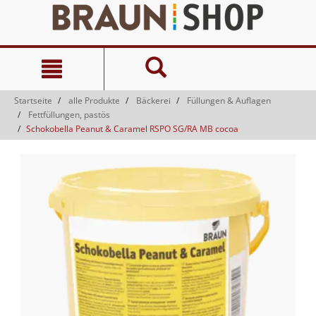
Zum
Zum
Inhalt
Navigationsmenü
springen
springen
Startseite
alle Produkte
Bäckerei
Füllungen & Auflagen
Fettfüllungen, pastös
Schokobella Peanut & Caramel RSPO SG/RA MB cocoa