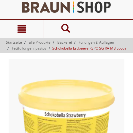
Zum
Zum
Inhalt
Navigationsmenü
springen
springen
Startseite
alle Produkte
Bäckerei
Füllungen & Auflagen
Fettfüllungen, pastös
Schokobella Erdbeere RSPO SG RA MB cocoa