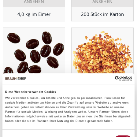
ANSEHEN
ANSEHEN
4,0 kg im Eimer
200 Stück im Karton
Moccabohnen RA MB cocoa
Rändel-Kandis
Diese Webseite verwendet Cookies
Wir verwenden Cookies, um Inhalte und Anzeigen zu personalisieren, Funktionen für
ANSEHEN
ANSEHEN
soziale Medien anbieten zu können und die Zugriffe auf unsere Website zu analysieren.
Außerdem geben wir Informationen zu Ihrer Verwendung unserer Website an unsere
Partner für soziale Medien, Werbung und Analysen weiter. Unsere Partner führen diese
1,0 kg im Karton
5,0 kg im Karton
Informationen möglicherweise mit weiteren Daten zusammen, die Sie ihnen bereitgestellt
haben oder die sie im Rahmen Ihrer Nutzung der Dienste gesammelt haben.
Einwilligungsauswahl