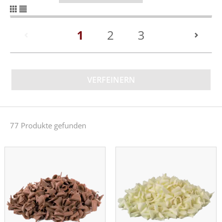
(current)
1
2
3
VERFEINERN
77 Produkte gefunden