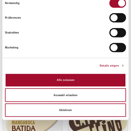
Notwendig
Präferenzen
Statistiken
Marketing
Schoko-Dekor Batida de
Schoko-Dekor Asia Fächer
Côco
Details zeigen
ANSEHEN
ANSEHEN
320 Stück im Karton
192 Stück im Karton
Alle zulassen
Auswahl erlauben
Ablehnen