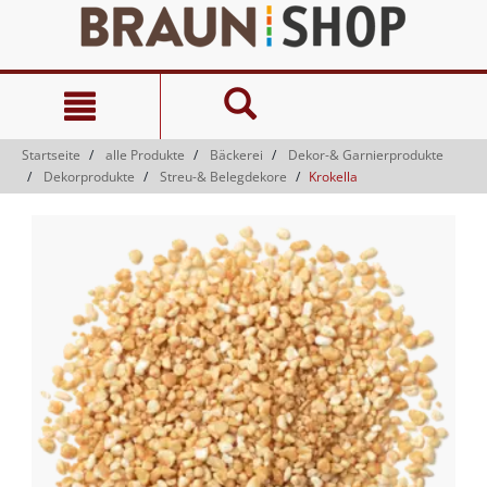
Zum
Zum
Inhalt
Navigationsmenü
springen
springen
Startseite
alle Produkte
Bäckerei
Dekor-& Garnierprodukte
Dekorprodukte
Streu-& Belegdekore
Krokella