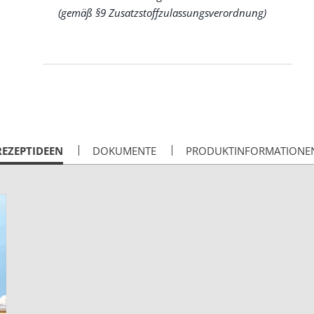
(gemäß §9 Zusatzstoffzulassungsverordnung)
CURRENT
REZEPTIDEEN
DOKUMENTE
PRODUKTINFORMATIONE
AB: