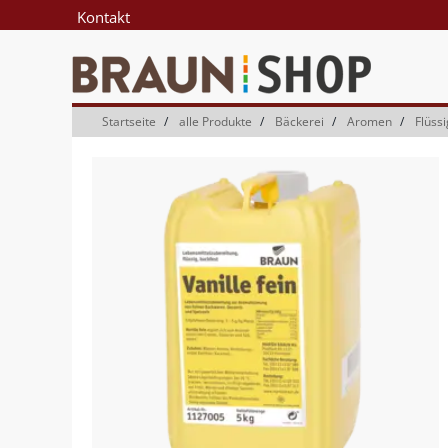
Zum
Zum
Kontakt
Inhalt
Navigationsmenü
springen
springen
Startseite
alle Produkte
Bäckerei
Aromen
Flüss