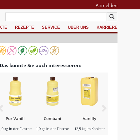
Anmelden
KTE
REZEPTE
SERVICE
ÜBER UNS
KARRIERE
Das könnte Sie auch interessieren:
Pur Vanill
Combani
Vanilly
Combani
1,0 kg in der Flasche
1,0 kg in der Flasche
12,5 kg im Kanister
5,0 kg im Kaniste