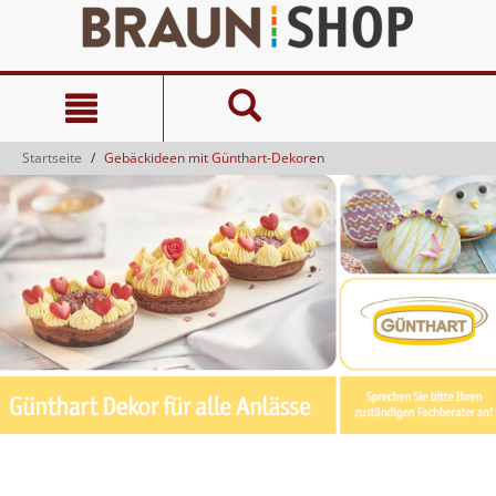
Zum
Zum
Inhalt
Navigationsmenü
springen
springen
Startseite
Gebäckideen mit Günthart-Dekoren