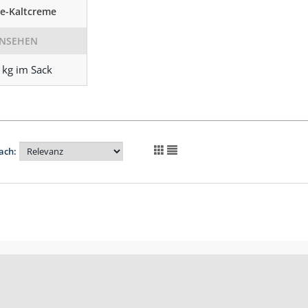
le-Kaltcreme
NSEHEN
 kg im Sack
ach: