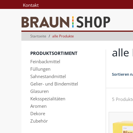
Zum
Zum
Kontakt
Inhalt
Navigationsmenü
springen
springen
Startseite
alle Produkte
alle
PRODUKTSORTIMENT
Feinbackmittel
Füllungen
Sortieren n
Sahnestandmittel
Gelier- und Bindemittel
Glasuren
Keksspezialitäten
5 Produkt
Aromen
Dekore
Zubehör