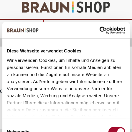
Zum
Zum
Inhalt
Navigationsmenü
springen
springen
Startseite
alle Produkte
Bäckerei
Sale %
Diese Webseite verwendet Cookies
Sale %
Wir verwenden Cookies, um Inhalte und Anzeigen zu
personalisieren, Funktionen für soziale Medien anbieten
Hier finden Sie Produkte, die wir Ihnen für kurze Zeit
zu können und die Zugriffe auf unsere Website zu
günstiger anbieten.
analysieren. Außerdem geben wir Informationen zu Ihrer
Verwendung unserer Website an unsere Partner für
0 Produkte gefunden
soziale Medien, Werbung und Analysen weiter. Unsere
Partner führen diese Informationen möglicherweise mit
Hier finden Sie Produkte, die wir Ihnen für kurze Zeit
weiteren Daten zusammen, die Sie ihnen bereitgestellt
günstiger anbieten. Diese können ein kurzes MHD haben
haben oder die sie im Rahmen Ihrer Nutzung der Dienste
oder sind nur noch kurze Zeit im Sortiment.
gesammelt haben.
Einwilligungsauswahl
Notwendig