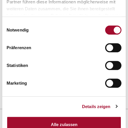
Partner führen diese Informationen möglicherweise mit
weiteren Daten zusammen, die Sie ihnen bereitgestellt
haben oder die sie im Rahmen Ihrer Nutzung der Dienste
gesammelt haben.
Einwilligungsauswahl
Notwendig
Präferenzen
Kabi
Universal-Geleeguss 20
Statistiken
ANSEHEN
ANSEHEN
Marketing
5,0 kg im Karton
2,0 kg im Eimer
Details zeigen
Sortieren nach:
Alle zulassen