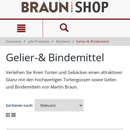
Zum
Zum
Inhalt
Navigationsmenü
springen
springen
Startseite
alle Produkte
Bäckerei
Gelier-& Bindemittel
Gelier-& Bindemittel
Verleihen Sie Ihren Torten und Gebäcken einen attraktiven
Glanz mit den hochwertigen Tortengüssen sowie Gelier-
und Bindemitteln von Martin Braun.
Sortieren nach: