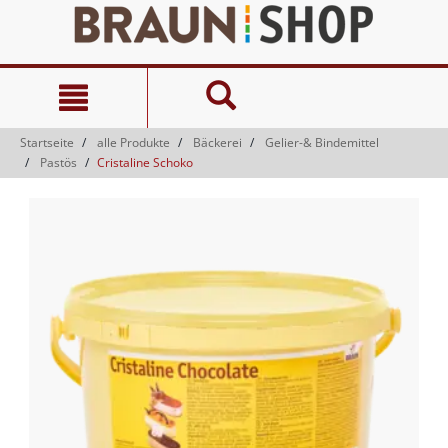
Zum
Zum
Inhalt
Navigationsmenü
springen
springen
Startseite
alle Produkte
Bäckerei
Gelier-& Bindemittel
Pastös
Cristaline Schoko