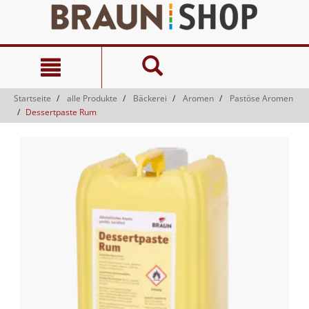
Zum
Zum
Inhalt
Navigationsmenü
springen
springen
Startseite
alle Produkte
Bäckerei
Aromen
Pastöse Aromen
Dessertpaste Rum