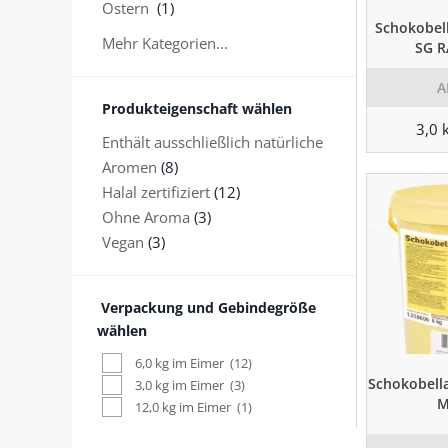
Ostern
(1)
Schokobel
Mehr Kategorien...
SG R
A
Produkteigenschaft wählen
3,0 
Enthält ausschließlich natürliche
Aromen
(8)
Halal zertifiziert
(12)
Ohne Aroma
(3)
Vegan
(3)
Verpackung und Gebindegröße
wählen
6,0 kg im Eimer
(12)
Schokobell
3,0 kg im Eimer
(3)
M
12,0 kg im Eimer
(1)