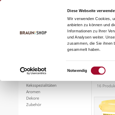
Zum
Zum
Kontakt
Inhalt
Navigationsmenü
Diese Webseite verwende
springen
springen
Wir verwenden Cookies, um
anbieten zu können und di
Informationen zu Ihrer Ve
Startseite
alle Produkte
und Analysen weiter. Unse
alle
zusammen, die Sie ihnen b
PRODUKTSORTIMENT
gesammelt haben.
Feinbackmittel
Füllungen
Sortieren n
Sahnestandmittel
Einwilligungsauswahl
Notwendig
Gelier- und Bindemittel
Glasuren
Keksspezialitäten
16 Produk
Aromen
Dekore
Zubehör