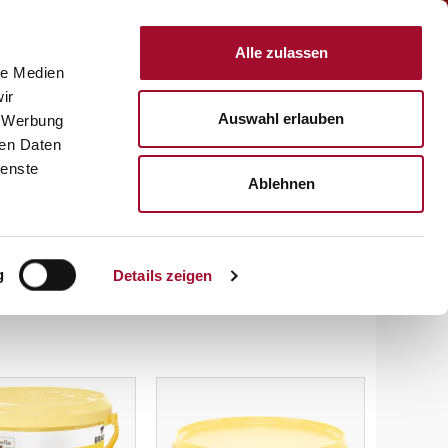
Anmelden
Alle zulassen
le Medien
KTE
REZEPTE
SERVICE
ÜBER UNS
KARRIERE
ir
Auswahl erlauben
, Werbung
ren Daten
ienste
Ablehnen
g
Details zeigen