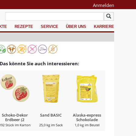
Anmelden
KTE
REZEPTE
SERVICE
ÜBER UNS
KARRIERE
Das könnte Sie auch interessieren:
Schoko-Dekor
Sand BASIC
Alaska-express
Erdbeer (2
Schokolade
Motive)
192 Stück im Karton
25,0 kg im Sack
1,0 kg im Beutel