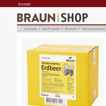
Zum
Zum
Kontakt
Inhalt
Navigationsmenü
springen
springen
Startseite
alle Produkte
Bäckerei
Sahnestandmittel