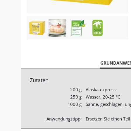
CURRENT
GRUNDANWE
TAB:
Zutaten
200 g
Alaska-express
250 g
Wasser, 20-25 °C
1000 g
Sahne, geschlagen, un
Anwendungstipp:
Ersetzen Sie einen Tei