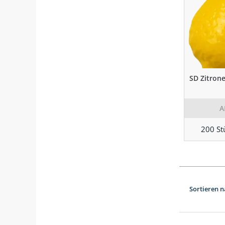
SD Zitron
A
200 St
Sortieren n