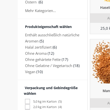
Ostern
(6)
Hasel
Mehr Kategorien...
A
Produkteigenschaft wählen
25,0 
Enthält ausschließlich natürliche
Aromen
(5)
Halal zertifiziert
(6)
Ohne Aroma
(12)
Ohne gehärtete Fette
(17)
Ohne Gelatine / Vegetarisch
(18)
Vegan
(10)
Verpackung und Gebindegröße
Man
wählen
5,0 kg im Karton
(5)
A
2,0 kg im Karton
(4)