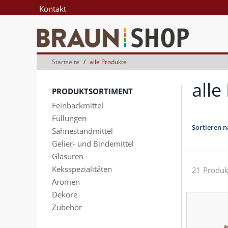
Zum
Zum
Kontakt
Inhalt
Navigationsmenü
springen
springen
Startseite
alle Produkte
alle
PRODUKTSORTIMENT
Feinbackmittel
Füllungen
Sortieren n
Sahnestandmittel
Gelier- und Bindemittel
Glasuren
Keksspezialitäten
21 Produk
Aromen
Dekore
Zubehör