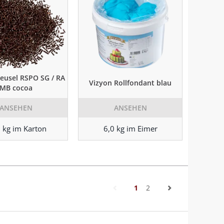
reusel RSPO SG / RA
Vizyon Rollfondant blau
MB cocoa
ANSEHEN
ANSEHEN
 kg im Karton
6,0 kg im Eimer
(current)
1
2