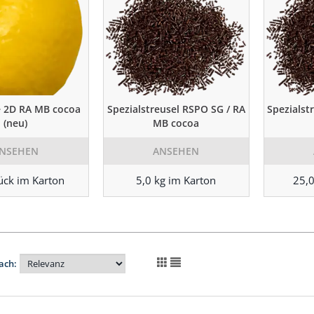
e 2D RA MB cocoa
Spezialstreusel RSPO SG / RA
Spezialst
(neu)
MB cocoa
NSEHEN
ANSEHEN
ück im Karton
5,0 kg im Karton
25,0
ach: