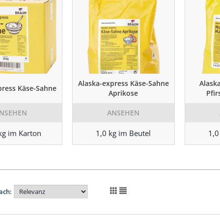
Alaska-express Käse-Sahne
Alask
press Käse-Sahne
Aprikose
Pfi
NSEHEN
ANSEHEN
kg im Karton
1,0 kg im Beutel
1,0
ach: