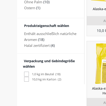
Ohne Palm
(10)
Ostern
(1)
Alaska-
A
Produkteigenschaft wählen
10,0 
Enthält ausschließlich natürliche
Aromen
(18)
Halal zertifiziert
(4)
Verpackung und Gebindegröße
wählen
1,0 kg im Beutel
(18)
10,0 kg im Karton
(2)
Alaska-e
He
A