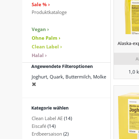
Sale % ›
Produktkataloge
Vegan ›
Ohne Palm ›
Alaska-ex
Clean Label ›
Halal ›
A
Angewendete Filteroptionen
1,0 
Joghurt, Quark, Buttermilch, Molke
Kategorie wählen
Clean Label AE
(14)
Eiscafé
(14)
Erdbeersaison
(2)