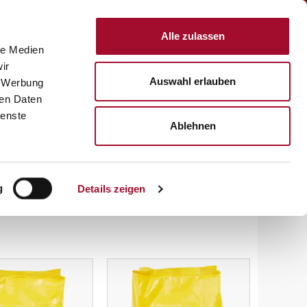
Anmelden
Alle zulassen
le Medien
KTE
REZEPTE
SERVICE
ÜBER UNS
KARRIERE
ir
Auswahl erlauben
, Werbung
ren Daten
ienste
Ablehnen
g
Details zeigen