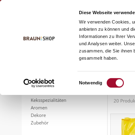
Zum
Zum
Kontakt
Inhalt
Navigationsmenü
Diese Webseite verwende
springen
springen
Wir verwenden Cookies, um
anbieten zu können und di
Informationen zu Ihrer Ve
Startseite
alle Produkte
und Analysen weiter. Unse
alle
zusammen, die Sie ihnen b
PRODUKTSORTIMENT
gesammelt haben.
Feinbackmittel
Füllungen
Sortieren n
Sahnestandmittel
Einwilligungsauswahl
Notwendig
Gelier- und Bindemittel
Glasuren
Keksspezialitäten
20 Produk
Aromen
Dekore
Zubehör