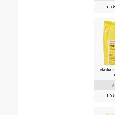
1,0 
Alaska-e
A
1,0 