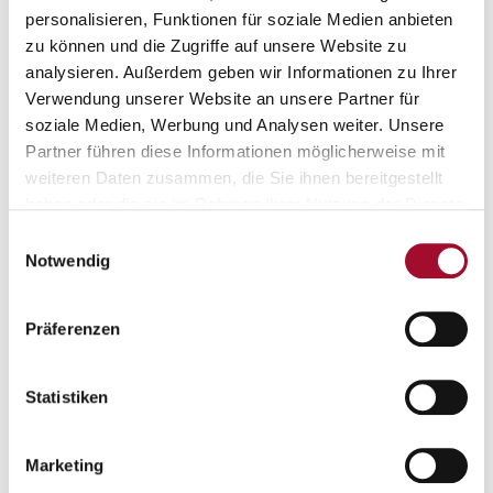
personalisieren, Funktionen für soziale Medien anbieten
zu können und die Zugriffe auf unsere Website zu
analysieren. Außerdem geben wir Informationen zu Ihrer
Verwendung unserer Website an unsere Partner für
soziale Medien, Werbung und Analysen weiter. Unsere
Partner führen diese Informationen möglicherweise mit
HefeQuick
Hefesoft
weiteren Daten zusammen, die Sie ihnen bereitgestellt
haben oder die sie im Rahmen Ihrer Nutzung der Dienste
ANSEHEN
ANSEHEN
gesammelt haben.
Einwilligungsauswahl
Notwendig
25,0 kg im Sack
25,0 kg im Sack
Präferenzen
Statistiken
Marketing