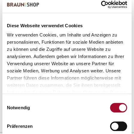
2 Produkte gefunden
Diese Webseite verwendet Cookies
Wir verwenden Cookies, um Inhalte und Anzeigen zu
personalisieren, Funktionen für soziale Medien anbieten
zu können und die Zugriffe auf unsere Website zu
analysieren. Außerdem geben wir Informationen zu Ihrer
Verwendung unserer Website an unsere Partner für
soziale Medien, Werbung und Analysen weiter. Unsere
Partner führen diese Informationen möglicherweise mit
Ovasil, eiweißhaltiges
Lindener Backpulver
weiteren Daten zusammen, die Sie ihnen bereitgestellt
Präparat
haben oder die sie im Rahmen Ihrer Nutzung der Dienste
ANSEHEN
ANSEHEN
gesammelt haben.
Einwilligungsauswahl
Notwendig
3,0 kg im Karton
3,0 kg im Karton
Präferenzen