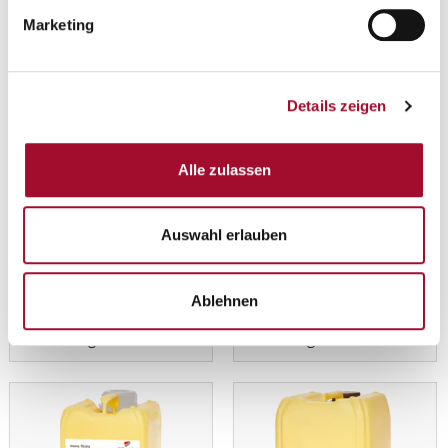
1,0 kg in der Dose
3,0 kg im Kanister
Marketing
Details zeigen
Alle zulassen
Auswahl erlauben
Feines Kuchen-Aroma
Feines Mandel-Aroma
ANSEHEN
ANSEHEN
Ablehnen
12,5 kg im Kanister
3,0 kg im Kanister