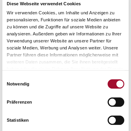
Diese Webseite verwendet Cookies
Dessertpaste Caramel
Dessertpaste Mocca
Wir verwenden Cookies, um Inhalte und Anzeigen zu
personalisieren, Funktionen für soziale Medien anbieten
ANSEHEN
ANSEHEN
zu können und die Zugriffe auf unsere Website zu
analysieren. Außerdem geben wir Informationen zu Ihrer
1,0 kg in der Dose
1,0 kg in der Dose
Verwendung unserer Website an unsere Partner für
soziale Medien, Werbung und Analysen weiter. Unsere
Partner führen diese Informationen möglicherweise mit
weiteren Daten zusammen, die Sie ihnen bereitgestellt
haben oder die sie im Rahmen Ihrer Nutzung der Dienste
gesammelt haben.
Einwilligungsauswahl
Notwendig
Präferenzen
Dessertpaste Walnuss
Feines Kuchen-Aroma
Statistiken
ANSEHEN
ANSEHEN