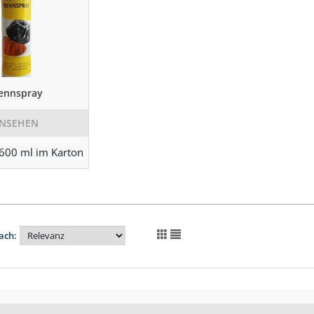
ennspray
NSEHEN
600 ml im Karton
ach: