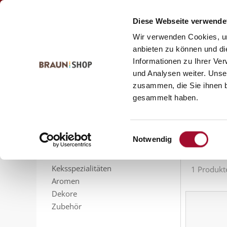
Zum
Zum
Kontakt
Inhalt
Navigationsmenü
Diese Webseite verwende
springen
springen
Wir verwenden Cookies, um
anbieten zu können und di
Informationen zu Ihrer Ve
Startseite
alle Produkte
Konditorei
Ohne Palm
und Analysen weiter. Unse
Ohn
zusammen, die Sie ihnen b
PRODUKTSORTIMENT
gesammelt haben.
Feinbackmittel
Füllungen
Sortieren n
Sahnestandmittel
Einwilligungsauswahl
Notwendig
Gelier- und Bindemittel
Glasuren
Keksspezialitäten
1 Produkt
Aromen
Dekore
Zubehör