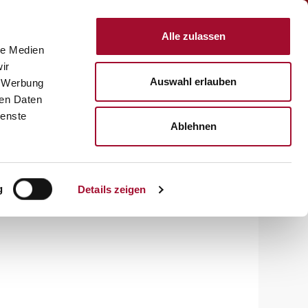
Anmelden
Alle zulassen
le Medien
KTE
REZEPTE
SERVICE
ÜBER UNS
KARRIERE
ir
Auswahl erlauben
, Werbung
ren Daten
ienste
Ablehnen
g
Details zeigen