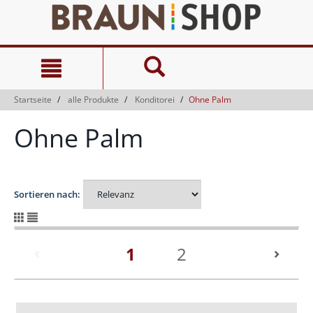
Zum
Zum
Inhalt
Navigationsmenü
springen
springen
Startseite
alle Produkte
Konditorei
Ohne Palm
Ohne Palm
Sortieren nach:
(current)
1
2