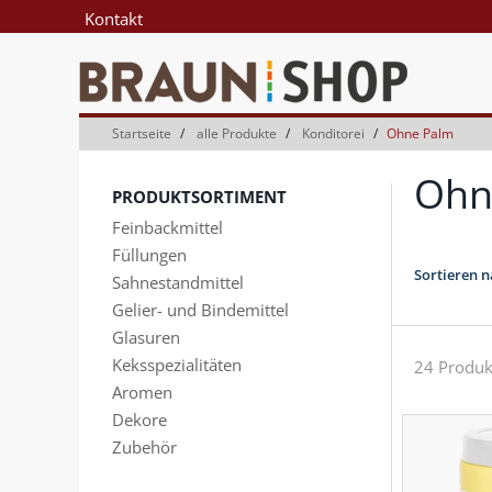
Zum
Zum
Kontakt
Inhalt
Navigationsmenü
springen
springen
Startseite
alle Produkte
Konditorei
Ohne Palm
Ohn
PRODUKTSORTIMENT
Feinbackmittel
Füllungen
Sortieren n
Sahnestandmittel
Gelier- und Bindemittel
Glasuren
Keksspezialitäten
24 Produk
Aromen
Dekore
Zubehör