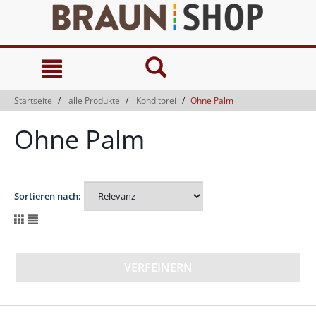
Zum
Zum
Inhalt
Navigationsmenü
springen
springen
Startseite
alle Produkte
Konditorei
Ohne Palm
Ohne Palm
Sortieren nach:
VERFEINERN