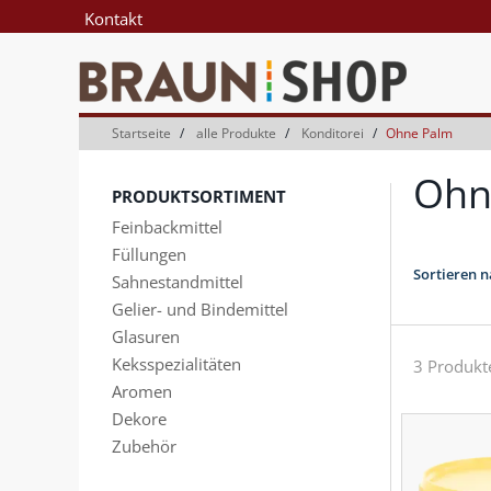
Zum
Zum
Kontakt
Inhalt
Navigationsmenü
springen
springen
Startseite
alle Produkte
Konditorei
Ohne Palm
Ohn
PRODUKTSORTIMENT
Feinbackmittel
Füllungen
Sortieren n
Sahnestandmittel
Gelier- und Bindemittel
Glasuren
Keksspezialitäten
3 Produkt
Aromen
Dekore
Zubehör