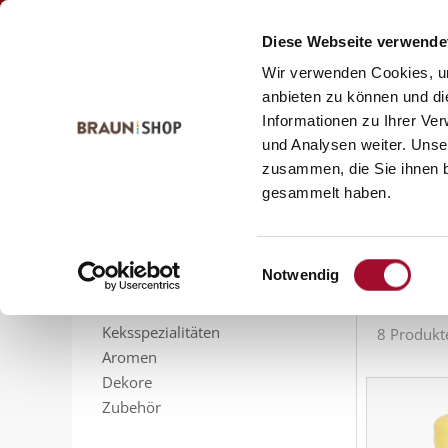
Zum
Zum
Kontakt
Inhalt
Navigationsmenü
Diese Webseite verwende
springen
springen
Wir verwenden Cookies, um
anbieten zu können und di
Informationen zu Ihrer Ve
Startseite
alle Produkte
Konditorei
Ohne Palm
und Analysen weiter. Unse
Ohn
zusammen, die Sie ihnen b
PRODUKTSORTIMENT
gesammelt haben.
Feinbackmittel
Füllungen
Sortieren n
Sahnestandmittel
Einwilligungsauswahl
Notwendig
Gelier- und Bindemittel
Glasuren
Keksspezialitäten
8 Produkt
Aromen
Dekore
Zubehör