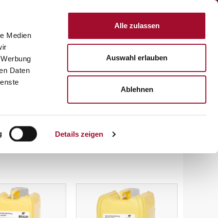
Anmelden
Alle zulassen
le Medien
KTE
REZEPTE
SERVICE
ÜBER UNS
KARRIERE
ir
Auswahl erlauben
, Werbung
ren Daten
ienste
Ablehnen
g
Details zeigen