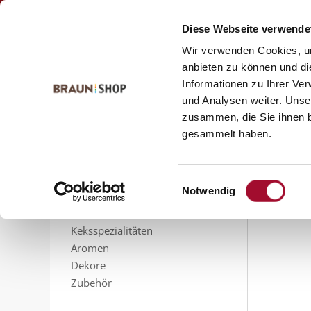
Zum
Zum
Kontakt
Inhalt
Navigationsmenü
Diese Webseite verwende
springen
springen
Wir verwenden Cookies, um
anbieten zu können und di
Informationen zu Ihrer Ve
Startseite
alle Produkte
Eiscafé
Eisprodukte
und Analysen weiter. Unse
Eis
zusammen, die Sie ihnen b
PRODUKTSORTIMENT
gesammelt haben.
Feinbackmittel
0 Produkte 
Füllungen
Sahnestandmittel
Einwilligungsauswahl
Notwendig
Gelier- und Bindemittel
Glasuren
Keksspezialitäten
Aromen
Dekore
Zubehör