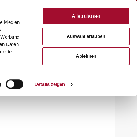
Anmelden
Alle zulassen
le Medien
KTE
REZEPTE
SERVICE
ÜBER UNS
KARRIERE
ir
Auswahl erlauben
, Werbung
ren Daten
ienste
Ablehnen
g
Details zeigen