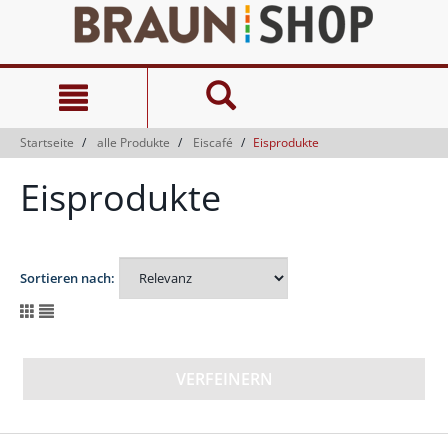
Zum
Zum
Inhalt
Navigationsmenü
springen
springen
Startseite
alle Produkte
Eiscafé
Eisprodukte
Eisprodukte
Sortieren nach:
VERFEINERN