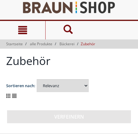
Zum
Zum
Inhalt
Navigationsmenü
springen
springen
Startseite
alle Produkte
Bäckerei
Zubehör
Zubehör
Sortieren nach:
VERFEINERN